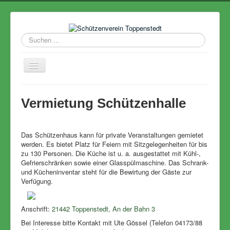
Suchen
...
Navigation
an/aus
Home
Vermietung Schützenhalle
Termine
VEREIN
Das Schützenhaus kann für private Veranstaltungen gemietet
Majestäten
werden. Es bietet Platz für Feiern mit Sitzgelegenheiten für bis
zu 130 Personen. Die Küche ist u. a. ausgestattet mit Kühl-,
Ergebnisse
Gefrierschränken sowie einer Glasspülmaschine. Das Schrank-
und Kücheninventar steht für die Bewirtung der Gäste zur
Schützenhaus
Verfügung.
Rückblick
Links
Anschrift:
21442 Toppenstedt, An der Bahn 3
Bei Interesse bitte Kontakt mit Ute Gössel (Telefon 04173/88