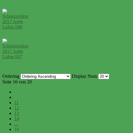
Ordering
Display Num
Seite 16 von 20
11
12
13
14
...
16