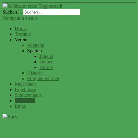
Suchen ...
Navigation an/aus
Home
Termine
Verein
Vorstand
Sparten
Jugend
Damen
Herren
Historie
Mitglied werden
Majestäten
Ergebnisse
Schützenhaus
Rückblick
Links